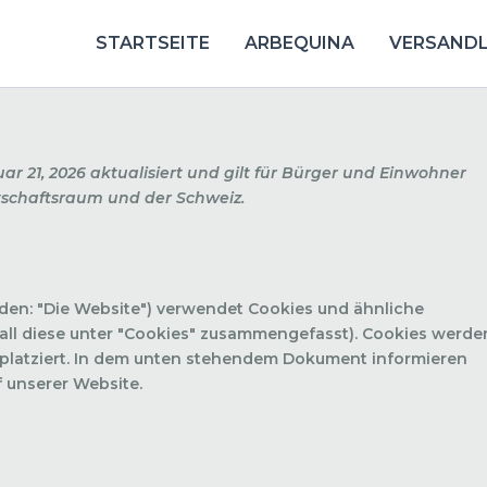
STARTSEITE
ARBEQUINA
VERSANDL
Consen
Consen
Consen
Consen
Mark
ar 21, 2026 aktualisiert und gilt für Bürger und Einwohner
to
to
to
to
schaftsraum und der Schweiz.
service
service
service
service
wordpr
element
google-
sonstig
fonts
den: "Die Website") verwendet Cookies und ähnliche
all diese unter "Cookies" zusammengefasst). Cookies werde
 platziert. In dem unten stehendem Dokument informieren
 unserer Website.