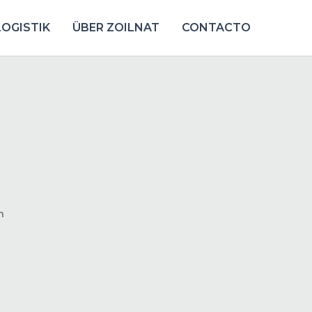
OGISTIK
ÜBER ZOILNAT
CONTACTO
t
t
t
t
eting
ess
or
es
n