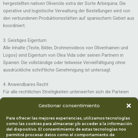
hergestellten nativen Olivenöls extra der Sorte Arbequina. Die
operative und logistische Verwaltung der Bestellungen wird von
den verbundenen Produktionsstätten auf spanischem Gebiet aus
koordiniert.
3. Geistiges Eigentum
Alle Inhalte (Texte, Bilder, Drohnenvideos von Olivenhainen und
Logos) sind Eigentum von Olea Vida oder seinen Partnern in
Spanien. Die vollständige oder teilweise Vervielfältigung ohne
ausdrückliche schriftliche Genehmigung ist untersagt.
4. Anwendbares Recht
Für alle rechtlichen Streitigkeiten unterwerfen sich die Parteien
dem geltenden Recht der Europäischen Union unter der
Gestionar consentimiento
Verwaltungsgerichtsbarkeit Frankreichs und der
Betriebsgerichtsbarkeit Spaniens.
Para ofrecer las mejores experiencias, utilizamos tecnologías
como las cookies para almacenar y/o acceder a la información
del dispositivo. El consentimiento de estas tecnologías nos
permitirá procesar datos como el comportamiento de